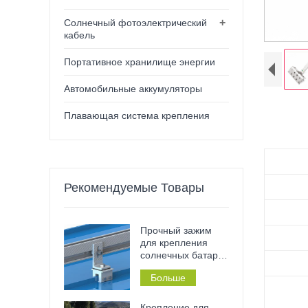
+
Солнечный фотоэлектрический
кабель
Портативное хранилище энергии
Автомобильные аккумуляторы
Плавающая система крепления
Рекомендуемые Товары
Прочный зажим
для крепления
солнечных батарей
– нержавеющий,
Больше
не требующий
сверления и
установки без
Крепление для