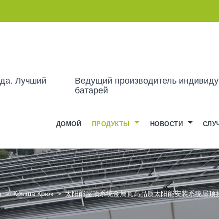
ода. Лучший
Ведущий производитель индивиду
батарей
ДОМОЙ
ПРОДУКТЫ
НОВОСТИ
СЛУ
е
>
Крыша Крюк
>
太阳能屋顶系统金属瓦高品质太阳能安装系统屋顶