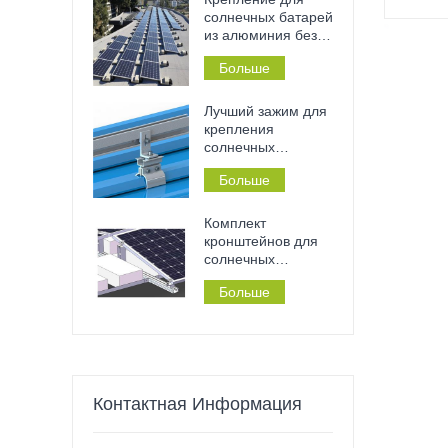
инструментов на
солнечных батарей
металлические
из алюминия без
крыши и перила.
сверления на
Больше
плоскую бетонную
крышу, подходит
для дома или
Лучший зажим для
коммерческого
крепления
здания.
солнечных
панелей на
Больше
жестяной крыше с
фальцевым
соединением.
Комплект
кронштейнов для
солнечных
панелей на
Больше
плоской крыше без
необходимости
сверления,
балластная кровля
Контактная Информация