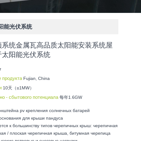
阳能光伏系统
顶系统金属瓦高品质太阳能安装系统屋
于太阳能光伏系统
r
е продукта
Fujian, China
ки
10天（≤1MW）
но - сбытового потенциала
每年1.6GW
онштейна pv крепления солнечных батарей
основания для крыши пандуса
ется к большинству типов черепичных крыш: черепичная
ая / плоская черепичная крыша, битумная черепица
сокие ветровые и снеговые нагрузки