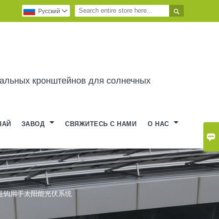

Pусский

альных кронштейнов для солнечных
ЧАЙ
ЗАВОД
СВЯЖИТЕСЬ С НАМИ
О НАС

挂钩用于太阳能光伏系统