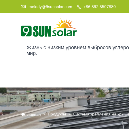

melody@9sunsolar.com
+86 592 5507880

Жизнь с низким уровнем выбросов углер
мир.

>
Продукты
>
Система крепления на крыш
Главная