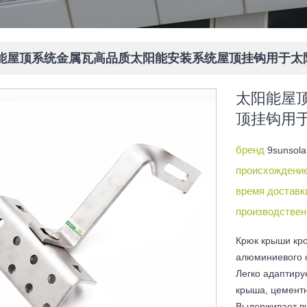
能屋顶系统金属瓦高品质太阳能安装系统屋顶挂钩用于太
太阳能屋
顶挂钩用
бренд
9sunsola
происхождени
время достав
производствен
Крюк крыши кр
алюминиевого 
Легко адаптиру
крыша, цементн
Выдерживает вы