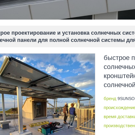
рое проектирование и установка солнечных сист
ечной панели для полной солнечной системы дл
быстрое п
солнечных
кронштейн
солнечно
бренд
9SUNSO
происхождени
время достав
производствен