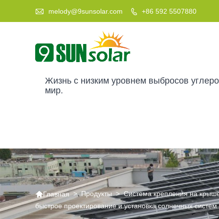

melody@9sunsolar.com
+86 592 5507880

Жизнь с низким уровнем выбросов углер
мир.

>
Продукты
>
Система крепления на крыш
Главная
быстрое проектирование и установка солнечных систем