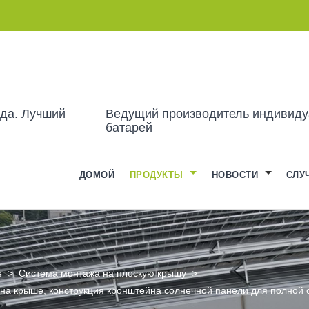
ода. Лучший
Ведущий производитель индивиду
батарей
ДОМОЙ
ПРОДУКТЫ
НОВОСТИ
СЛУ
е
>
Система монтажа на плоскую крышу
>
 на крыше, конструкция кронштейна солнечной панели для полной