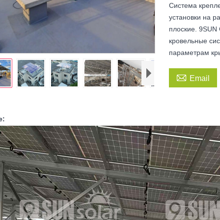
Система крепл
установки на р
плоские. 9SUN
кровельные сис
параметрам кр

Email
е: