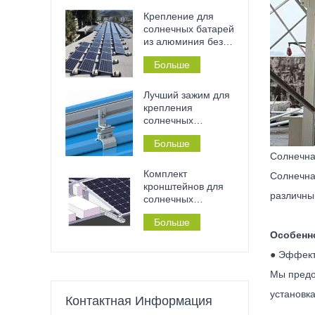
сверления и
установки без
Крепление для
инструментов на
солнечных батарей
металлические
из алюминия без
крыши и перила.
сверления на
Больше
плоскую бетонную
крышу, подходит
для дома или
Лучший зажим для
коммерческого
крепления
здания.
солнечных
панелей на
Больше
жестяной крыше с
Солнечна
фальцевым
соединением.
Комплект
Солнечна
кронштейнов для
различны
солнечных
панелей на
Больше
плоской крыше без
Особенн
необходимости
сверления,
● Эффект
балластная кровля
Мы предо
установк
Контактная Информация