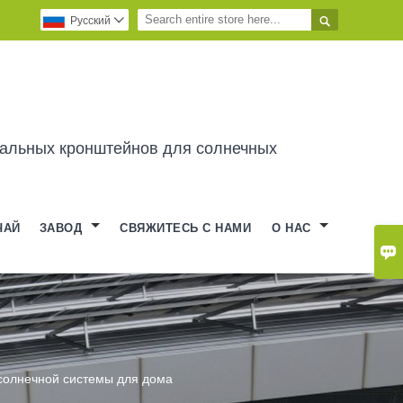

Pусский

альных кронштейнов для солнечных
ЧАЙ
ЗАВОД
СВЯЖИТЕСЬ С НАМИ
О НАС

 солнечной системы для дома