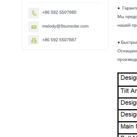
● Гаранти
+86 592 5507880

Мы предо
нашей про
melody@9sunsolar.com

+86 592 5507887

● Быстры
Оснащенн
производ