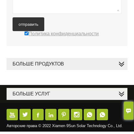
отправить
Политика конфиденциальности
БОЛЬШЕ ПРОДУКТОВ
БОЛЬШЕ УСЛУГ









Авторские права © 2022 Xiamen 9Sun Solar Technology Co., Ltd.