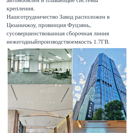
автомобилей и плавающие системы
крепления.
Наш
сотрудничество
Завод расположен в
Цюаньчжоу, провинция Фуцзянь,
с
усовершенствованная сборочная линия
и
ежегодный
производство
емкость 1.
7
ГВ.