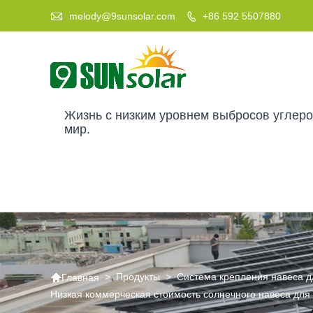

melody@9sunsolar.com
+86 592 5507880

Жизнь с низким уровнем выбросов углер
мир.

>
Продукты
>
Система крепления навеса д
Главная
Низкая коммерческая стоимость солнечного навеса для