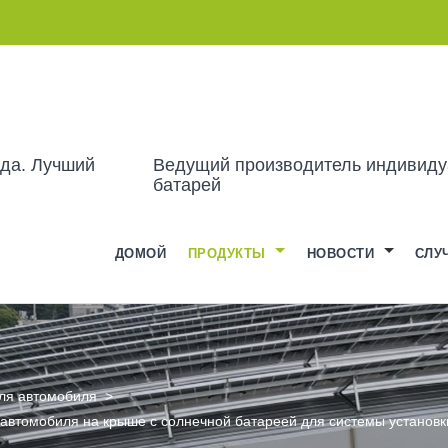
ода. Лучший
Ведущий производитель индивиду
батарей
ДОМОЙ
ПРОДУКТЫ
НОВОСТИ
СЛУ
ля автомобиля
>
 автомобиля на крыше с солнечной батареей для системы установк