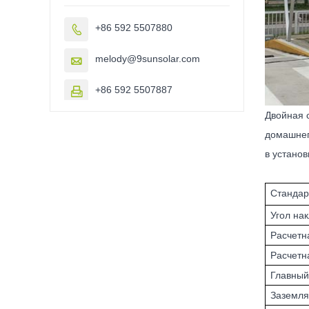
+86 592 5507880

melody@9sunsolar.com

+86 592 5507887

Двойная 
домашнег
в установ
Стандар
Угол на
Расчетн
Расчетн
Главный
Заземля