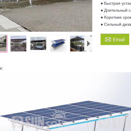
● Быстрая уста
● Длительный 
● Короткие сро
● Сильный диза

Email
е: