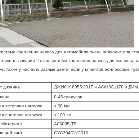
система крепления навеса для автомобиля очень подходит для стр
о использования. Такая система крепления навеса для машины, т
ке, также у нас есть разные цвета, если у клиентов есть особые тр
т дизайна
ДЖИС К 8955:2017 и АС/НЗС1170 и ДИМ
клона
0-45 градусов
ая ветровая нагрузка
< 60 м/с
ая снеговая нагрузка
< 100 см
 Материал
АЛ6005-Т5
ющий винт
СУС304/СУС316