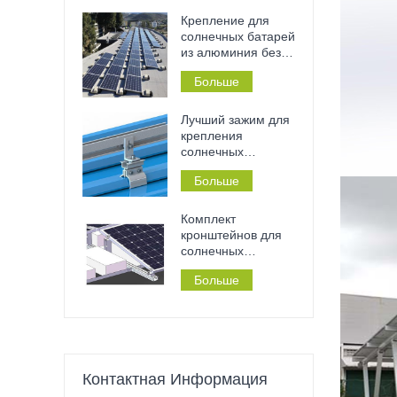
сверления и
установки без
Крепление для
инструментов на
солнечных батарей
металлические
из алюминия без
крыши и перила.
сверления на
Больше
плоскую бетонную
крышу, подходит
для дома или
Лучший зажим для
коммерческого
крепления
здания.
солнечных
панелей на
Больше
жестяной крыше с
фальцевым
соединением.
Комплект
кронштейнов для
солнечных
панелей на
Больше
плоской крыше без
необходимости
сверления,
балластная кровля
Контактная Информация