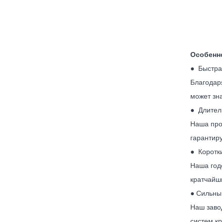
Особенн
● Быстра
Благодар
может зн
● Длител
Наша про
гарантир
● Коротк
Наша год
кратчайши
● Сильны
Наш заво
систем к