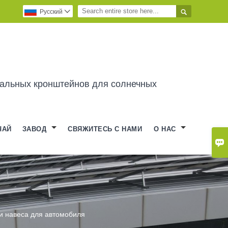

Pусский

альных кронштейнов для солнечных
ЧАЙ
ЗАВОД
СВЯЖИТЕСЬ С НАМИ
О НАС

и навеса для автомобиля