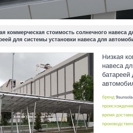
ая коммерческая стоимость солнечного навеса д
реей для системы установки навеса для автомоб
Низкая ко
навеса дл
батареей 
автомоби
бренд
9sunsola
происхождени
время достав
производствен