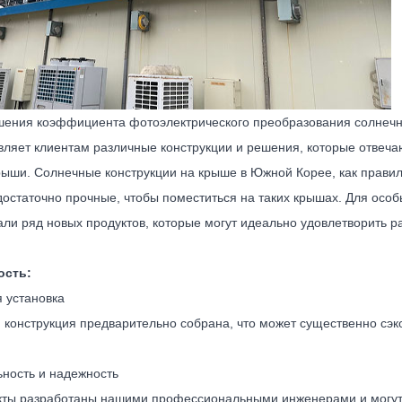
шения коэффициента фотоэлектрического преобразования солне
вляет клиентам различные конструкции и решения, которые отвеча
рыши. Солнечные конструкции на крыше в Южной Корее, как правил
 достаточно прочные, чтобы поместиться на таких крышах. Для осо
али ряд новых продуктов, которые могут идеально удовлетворить р
ость:
я установка
 конструкция предварительно собрана, что может существенно сэк
ьность и надежность
кты разработаны нашими профессиональными инженерами и могут