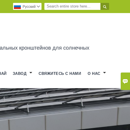

Pусский

альных кронштейнов для солнечных
ЧАЙ
ЗАВОД
СВЯЖИТЕСЬ С НАМИ
О НАС
