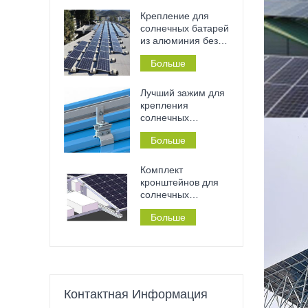
сверления и
установки без
Крепление для
инструментов на
солнечных батарей
металлические
из алюминия без
крыши и перила.
сверления на
Больше
плоскую бетонную
крышу, подходит
для дома или
Лучший зажим для
коммерческого
крепления
здания.
солнечных
панелей на
Больше
жестяной крыше с
фальцевым
соединением.
Комплект
кронштейнов для
солнечных
панелей на
Больше
плоской крыше без
необходимости
сверления,
балластная кровля
Контактная Информация