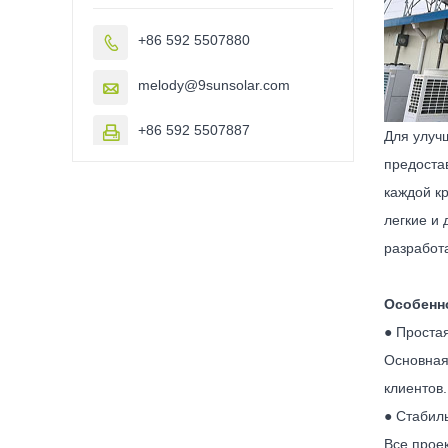
+86 592 5507880

melody@9sunsolar.com

+86 592 5507887

Для улуч
предоста
каждой к
легкие и
разработ
Особенн
● Проста
Основная
клиентов.
● Стабил
Все прое