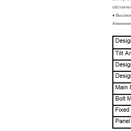
обстояте
● Высоко
Алюминие