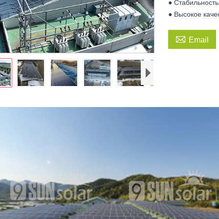
● Стабильность
● Высокое каче

Email