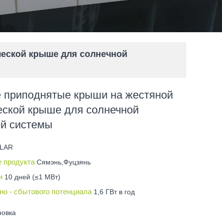
ческой крыше для солнечной
е приподнятые крыши на жестяной
еской крыше для солнечной
ой системы
LAR
е продукта
Сямэнь,Фуцзянь
ки
10 дней (≤1 МВт)
но - сбытового потенциала
1,6 ГВт в год
новка