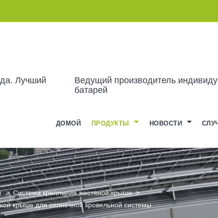
ода. Лучший
Ведущий производитель индивиду
батарей
ДОМОЙ
ПРОДУКТЫ
НОВОСТИ
СЛУ
е
>
Система крепления жестяной крыши
>
кой крыше для солнечной кровельной системы