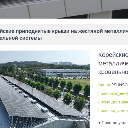
йские приподнятые крыши на жестяной металли
ельной системы
Корейски
металлич
кровельн
бренд
9SUNSO
происхождени
время достав
производствен
● Простая уста