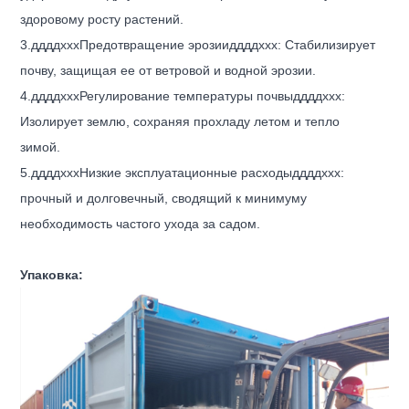
здоровому росту растений.
3.
ддддххх
Предотвращение эрозии
ддддххх
: Стабилизирует
почву, защищая ее от ветровой и водной эрозии.
4.
ддддххх
Регулирование температуры почвы
ддддххх
:
Изолирует землю, сохраняя прохладу летом и тепло
зимой.
5.
ддддххх
Низкие эксплуатационные расходы
ддддххх
:
прочный и долговечный, сводящий к минимуму
необходимость частого ухода за садом.
Упаковка: