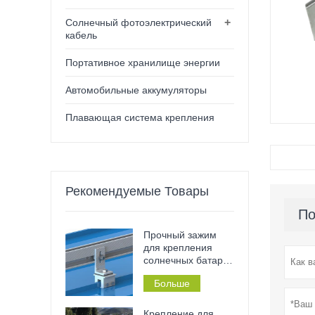
+
Солнечный фотоэлектрический
кабель
Портативное хранилище энергии
Автомобильные аккумуляторы
Плавающая система крепления
Рекомендуемые Товары
По
Прочный зажим
для крепления
солнечных батарей
– нержавеющий,
Больше
не требующий
сверления и
установки без
Крепление для