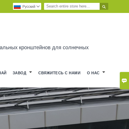

Pусский

альных кронштейнов для солнечных
ЧАЙ
ЗАВОД
СВЯЖИТЕСЬ С НАМИ
О НАС
