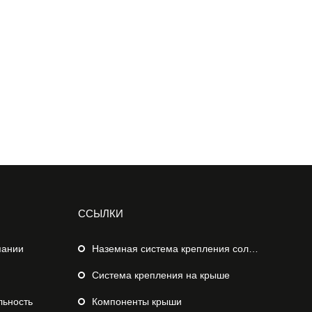
ССЫЛКИ
пании
Наземная система крепления солнечных батарей
Система крепления на крыше
льность
Компоненты крыши