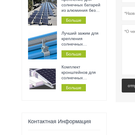
инструментов на
солнечных батарей
металлические
из алюминия без
крыши и перила.
сверления на
Больше
плоскую бетонную
крышу, подходит
для дома или
Лучший зажим для
коммерческого
крепления
здания.
солнечных
панелей на
Больше
жестяной крыше с
фальцевым
соединением.
Комплект
кронштейнов для
солнечных
панелей на
отп
Больше
плоской крыше без
необходимости
сверления,
балластная кровля
Контактная Информация