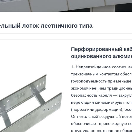
ельный лоток лестничного типа
Перфорированный кабе
оцинкованного алюмин
1. Непревзойденное соотношен
трехточечным контактом обесп
грузоподъемность при меньшем
экономичнее, чем традиционны
безопасность кабеля — закруг
перекладин минимизируют точ
(пореза или деформации), особ
Оптимальный воздушный поток 
обеспечивает превосходную ве
структура предотвращает боко