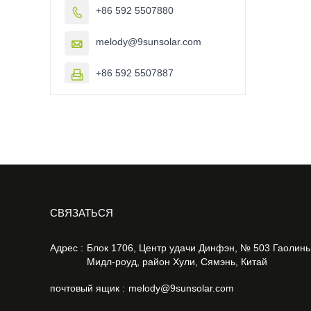
+86 592 5507880

melody@9sunsolar.com

+86 592 5507887

CВЯЗАТЬСЯ
Адрес :
Блок 1706, Центр удачи Динфэн, № 503 Гаолинь
Мидл-роуд, район Хули, Сямэнь, Китай
почтовый ящик :
melody@9sunsolar.com