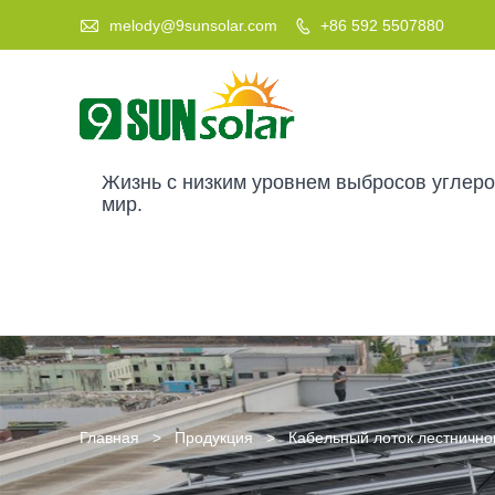

melody@9sunsolar.com
+86 592 5507880

Жизнь с низким уровнем выбросов углер
мир.
Главная
>
Продукция
>
Кабельный лоток лестнично