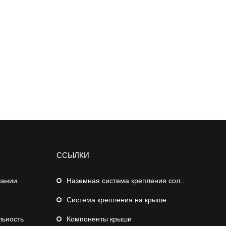
ССЫЛКИ
пании
Наземная система крепления солнечных батарей
Система крепления на крыше
льность
Компоненты крыши