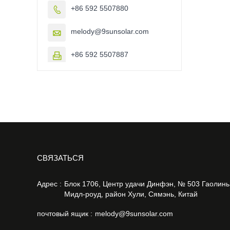
+86 592 5507880

melody@9sunsolar.com

+86 592 5507887

CВЯЗАТЬСЯ
Адрес :
Блок 1706, Центр удачи Динфэн, № 503 Гаолинь
Мидл-роуд, район Хули, Сямэнь, Китай
почтовый ящик :
melody@9sunsolar.com