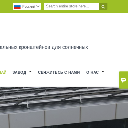

Pусский

альных кронштейнов для солнечных
ЧАЙ
ЗАВОД
СВЯЖИТЕСЬ С НАМИ
О НАС
