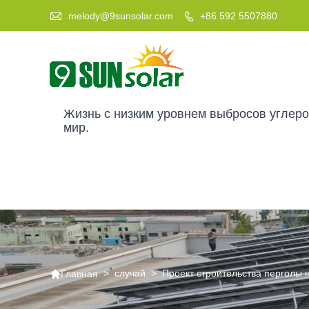

melody@9sunsolar.com
+86 592 5507880

Жизнь с низким уровнем выбросов углер
мир.

>
случай
>
Проект строительства перголы 
Главная