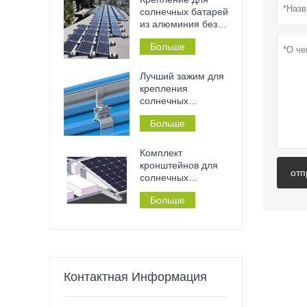
инструментов на
солнечных батарей
металлические
из алюминия без
крыши и перила.
сверления на
Больше
плоскую бетонную
крышу, подходит
для дома или
Лучший зажим для
коммерческого
крепления
здания.
солнечных
панелей на
Больше
жестяной крыше с
фальцевым
соединением.
Комплект
кронштейнов для
отп
солнечных
панелей на
Больше
плоской крыше без
необходимости
сверления,
балластная кровля
Контактная Информация