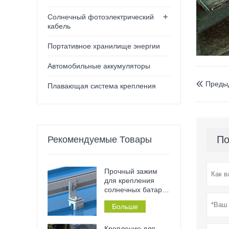
+
Солнечный фотоэлектрический
кабель
Портативное хранилище энергии
Автомобильные аккумуляторы
Преды

Плавающая система крепления
По
Рекомендуемые Товары
Прочный зажим
для крепления
солнечных батарей
– нержавеющий,
Больше
не требующий
сверления и
установки без
Крепление для