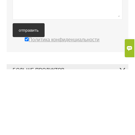
отправить
Политика конфиденциальности

БОЛЬШЕ ПРОДУКТОВ
БОЛЬШЕ УСЛУГ








Авторские права © 2022 Xiamen 9Sun Solar Technology Co., Ltd.